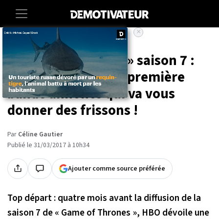
×
Accueil
Entertainment
Series
« Game of Thrones » saison 7 :
voici enfin la toute première
bande annonce qui va vous
donner des frissons !
Par
Céline Gautier
Publié le 31/03/2017 à 10h34
Ajouter comme source préférée
Top départ : quatre mois avant la diffusion de la
saison 7 de « Game of Thrones », HBO dévoile une