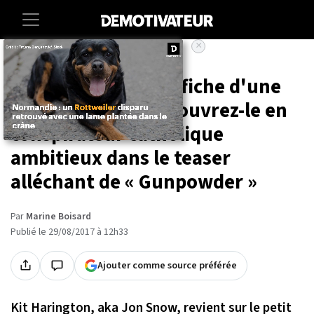
×
Accueil
Entertainment
Series
Kit Harington à l'affiche d'une
nouvelle série, découvrez-le en
conspirateur catholique
ambitieux dans le teaser
alléchant de « Gunpowder »
Par
Marine Boisard
Publié le 29/08/2017 à 12h33
Ajouter comme source préférée
Kit Harington, aka Jon Snow, revient sur le petit