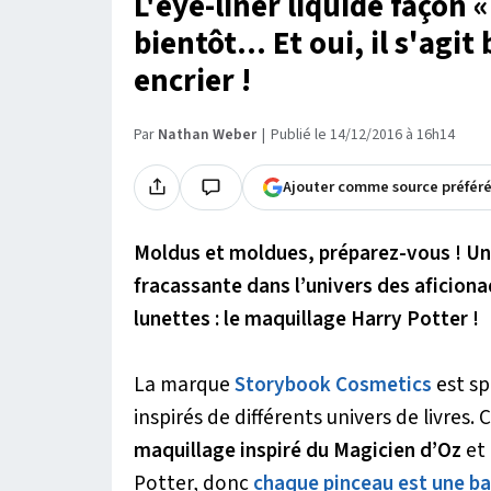
L'eye-liner liquide façon 
bientôt... Et oui, il s'agi
encrier !
Par
Nathan Weber
Publié le 14/12/2016 à 16h14
Ajouter comme source préfér
Moldus et moldues, préparez-vous ! Un
fracassante dans l’univers des aficion
lunettes : le maquillage Harry Potter !
La marque
Storybook Cosmetics
est sp
inspirés de différents univers de livres.
maquillage inspiré du Magicien d’Oz
et 
Potter, donc
chaque pinceau est une b