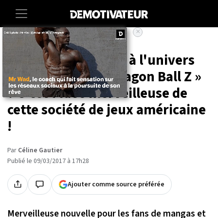
×
Accueil
Entertainment
Tele
Un Monopoly dédié à l'univers
fantastique de « Dragon Ball Z »
? C'est l'idée merveilleuse de
cette société de jeux américaine
!
Par
Céline Gautier
Publié le 09/03/2017 à 17h28
Ajouter comme source préférée
Merveilleuse nouvelle pour les fans de mangas et