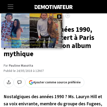
×
Accueil
Entertainment
Musique
L'icône soul des années 1990,
Lauryn Hill, en concert à Paris
pour les 20 ans de son album
mythique
Par
Pauline Masotta
Publié le 24/05/2018 à 12h07
Ajouter comme source préférée
Nostalgiques des années 1990 ? Ms. Lauryn Hill et
sa voix enivrante, membre du groupe des Fugees,