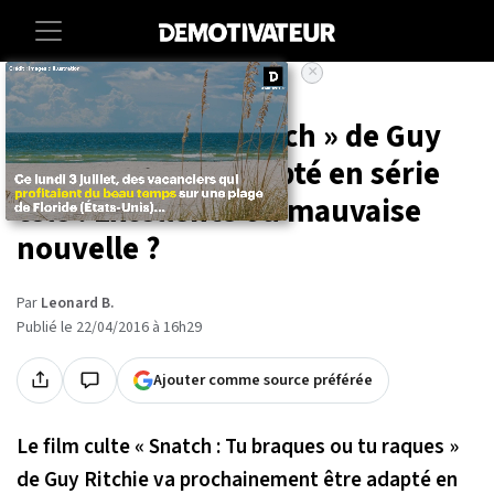
×
Accueil
Entertainment
Le film culte « Snatch » de Guy
Ritchie va être adapté en série
télé ! Excellente ou mauvaise
nouvelle ?
Par
Leonard B.
Publié le 22/04/2016 à 16h29
Ajouter comme source préférée
Le film culte « Snatch : Tu braques ou tu raques »
de Guy Ritchie va prochainement être adapté en