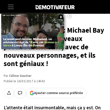
×
Accueil
Entertainment
Cinema
« Transformers 5 » : Michael Bay
diffuse de tous nouveaux
posters interactifs, avec de
nouveaux personnages, et ils
sont géniaux !
Par
Céline Gautier
Publié le 24/03/2017 à 14h43
Ajouter comme source préférée
L
’
attente était insurmontable, mais ça y est. On