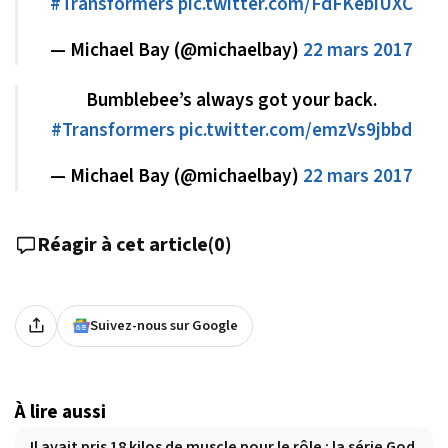
#Transformers
pic.twitter.com/FdFKebiUXC
— Michael Bay (@michaelbay)
22 mars 2017
Bumblebee’s always got your back.
#Transformers
pic.twitter.com/emzVs9jbbd
— Michael Bay (@michaelbay)
22 mars 2017
Réagir à cet article
(
0
)
Suivez-nous sur Google
À lire aussi
Il avait pris 18 kilos de muscle pour le rôle : la série God