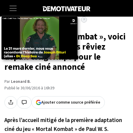
×
Accueil
Entertainment
Cinema
Fans de « Mortal Kombat », voici
le casting dont vous rêviez
depuis longtemps pour le
remake ciné annoncé
Par
Leonard B.
Publié le 30/06/2016 à 16h39
Ajouter comme source préférée
Après l’accueil mitigé de la première adaptation
ciné du jeu « Mortal Kombat » de Paul W. S.