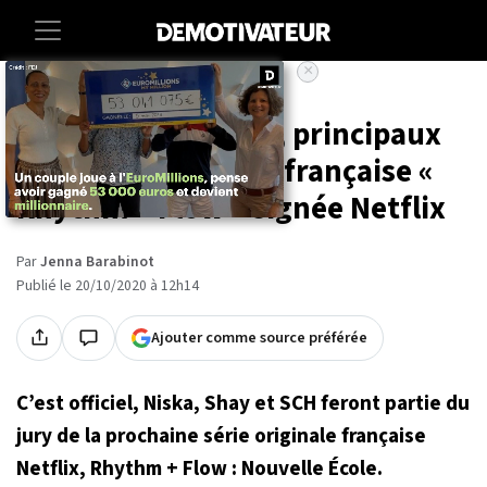
×
Accueil
Entertainment
Tele
Niska, Shay et SCH, principaux
jurés de l'émission française «
Rhythm + Flow » signée Netflix
Par
Jenna Barabinot
Publié le 20/10/2020 à 12h14
Ajouter comme source préférée
C’est officiel, Niska, Shay et SCH feront partie du
jury de la prochaine série originale française
Netflix, Rhythm + Flow : Nouvelle École.