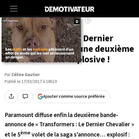
×
Accueil
Entertainment
Cinema
« Transformers : Le Dernier
Chevalier » : Enfin une deuxième
bande-annonce explosive !
Par
Céline Gautier
Publié le 17/03/2017 à 16h19
Ajouter comme source préférée
Paramount diffuse enfin la deuxième bande-
annonce de « Transformers : Le Dernier Chevalier »
ème
et le 5
volet de la saga s’annonce… explosif :