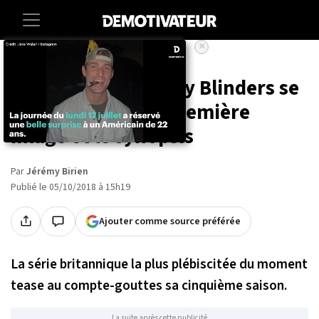
×
Accueil
Entertainment
Series
La saison 5 de Peaky Blinders se
dévoile avec une première
image et le synopsis
Par
Jérémy Birien
Publié le 05/10/2018 à 15h19
Ajouter comme source préférée
La série britannique la plus plébiscitée du moment
tease au compte-gouttes sa cinquième saison.
La suite après cette publicité