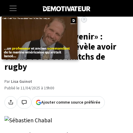
×
Accueil
Entertainment
People
«Je n'ai aucun souvenir» :
Sébastien Chabal révèle avoir
oublié TOUS ses matchs de
rugby
Par
Lisa Guinot
Publié le 11/04/2025 à 19h00
Ajouter comme source préférée