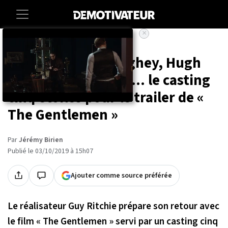
×
Accueil
Entertainment
Cinema
Matthew McConaughey, Hugh
Grant, Colin Farrell... le casting
cinq étoiles pour le trailer de «
The Gentlemen »
Par
Jérémy Birien
Publié le 03/10/2019 à 15h07
Ajouter comme source préférée
Le réalisateur Guy Ritchie prépare son retour avec
le film « The Gentlemen » servi par un casting cinq