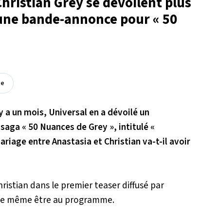
hristian Grey se dévoilent plus
une bande-annonce pour « 50
ée
 y a un mois, Universal en a dévoilé un
 saga « 50 Nuances de Grey », intitulé «
riage entre Anastasia et Christian va-t-il avoir
ristian dans le premier teaser diffusé par
mble même être au programme.