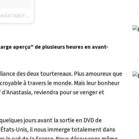
Une publication partagée par IG SEX_MAD_AND_INSATIABLE (@sex_mad_and_insatiable__)
le
5 Mars 2017 à 20h56
 “large aperçu” de plusieurs heures en avant-
lliance des deux tourtereaux. Plus amoureux que
ncroyable à travers le monde. Mais leur bonheur
f d'Anastasia, reviendra pour se venger et
é quelques jours avant la sortie en DVD de
États-Unis, il nous immerge totalement dans
ns le sud de la France. Nous découvrons même