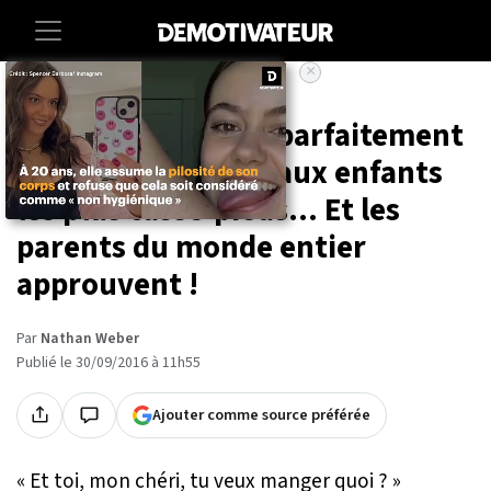
×
Accueil
Lifestyle
Insolite
Food
Ce restaurant a su parfaitement
adapter son menu aux enfants
les plus casse-pieds... Et les
parents du monde entier
approuvent !
Par
Nathan Weber
Publié le 30/09/2016 à 11h55
Ajouter comme source préférée
« Et toi, mon chéri, tu veux manger quoi ? »