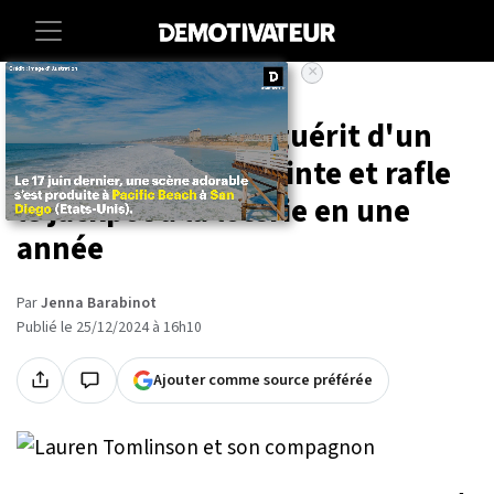
×
Accueil
Insolite
Cette britannique guérit d'un
cancer, tombe enceinte et rafle
le jackpot à la loterie en une
année
Par
Jenna Barabinot
Publié le 25/12/2024 à 16h10
Ajouter comme source préférée