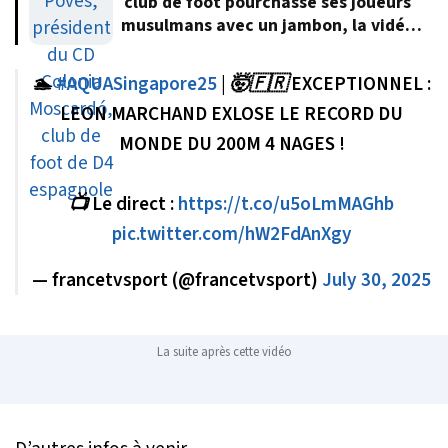
club de foot pourchasse ses joueurs
musulmans avec un jambon, la vidéo
fait polémique
🏊
#AQUASingapore25
| 🤯🇫🇷 EXCEPTIONNEL :
LEON MARCHAND EXLOSE LE RECORD DU
MONDE DU 200M 4 NAGES !
📺 Le direct :
https://t.co/u5oLmMAGhb
pic.twitter.com/hW2FdAnXgy
— francetvsport (@francetvsport)
July 30, 2025
La suite après cette vidéo