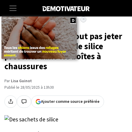
×
Accueil
Vie-pratique
Vous ne devez surtout pas jeter
les sachets blancs de silice
présents dans les boîtes à
chaussures
Par
Lisa Guinot
Publié le 28/05/2025 à 13h30
Ajouter comme source préférée