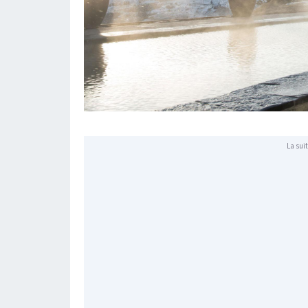
La suit