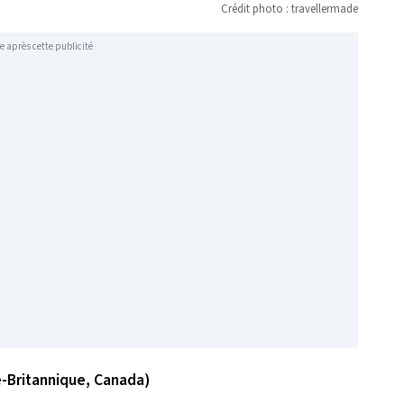
Crédit photo : travellermade
e après cette publicité
-Britannique, Canada)