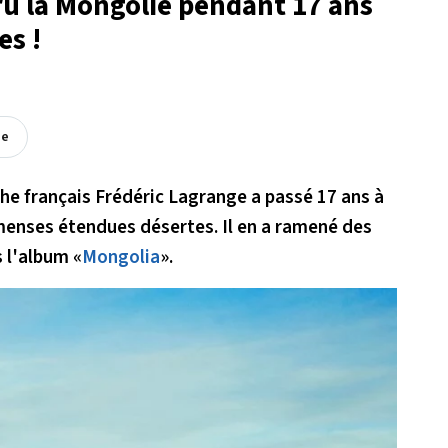
u la Mongolie pendant 17 ans
es !
ée
e français Frédéric Lagrange a passé 17 ans à
menses étendues désertes. Il en a ramené des
s l'album «
Mongolia
».