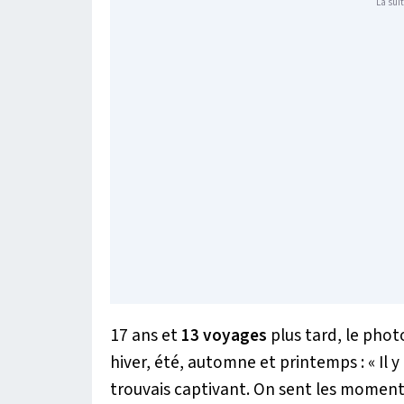
La suit
17 ans et
13 voyages
plus tard, le phot
hiver, été, automne et printemps : «
Il 
trouvais captivant. On sent les moment