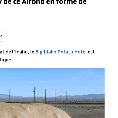
y de ce Airbnb en forme de
ée
tat de l'Idaho, le
Big Idaho Potato Hotel
est
tique !