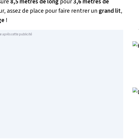
ure
8,5 mètres de long
pour
3,6 mètres de
ieur, assez de place pour faire rentrer un
grand lit
,
ge
!
e après cette publicité