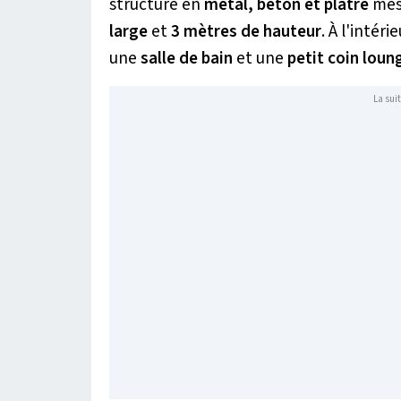
structure en
métal, béton et plâtre
mes
large
et
3 mètres de hauteur
. À l'intér
une
salle de bain
et une
petit coin loun
La suit