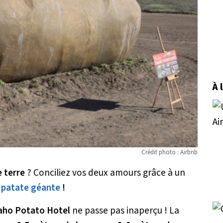
À 
Crédit photo : Airbnb
 terre
? Conciliez vos deux amours grâce à un
 patate géante
!
aho Potato Hotel
ne passe pas inaperçu ! La