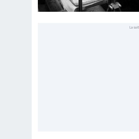
La suit