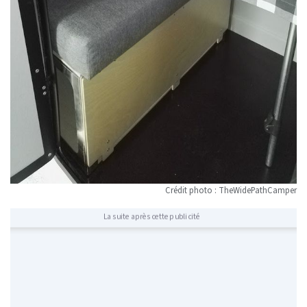
Crédit photo : TheWidePathCamper
La suite après cette publicité