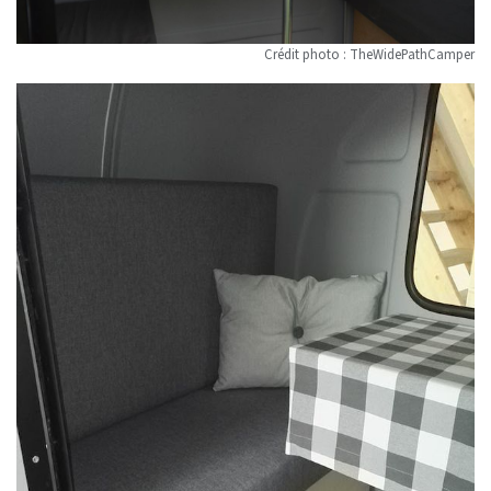
Crédit photo : TheWidePathCamper