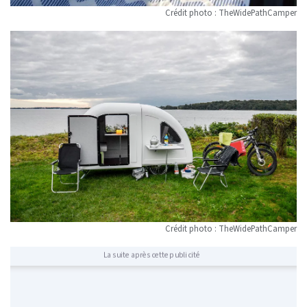
Crédit photo : TheWidePathCamper
Crédit photo : TheWidePathCamper
La suite après cette publicité