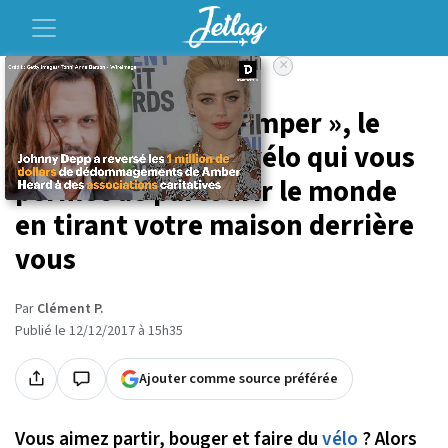
×
Accueil
Voyage
« The Wide Path Camper », le
camping-car pour vélo qui vous
permet de parcourir le monde
en tirant votre maison derrière
vous
Par
Clément P.
Publié le 12/12/2017 à 15h35
Ajouter comme source préférée
Vous aimez partir, bouger et faire du
vélo
? Alors