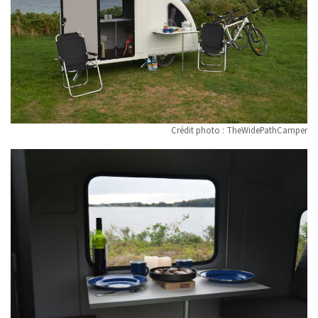
Crédit photo : TheWidePathCamper