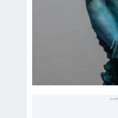
La suit