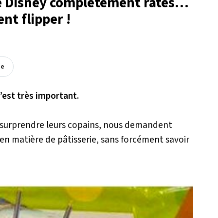
re Disney complètement ratés…
nt flipper !
ée
’est très important.
r surprendre leurs copains, nous demandent
 en matière de pâtisserie, sans forcément savoir