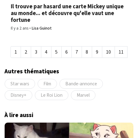
Il trouve par hasard une carte Mickey unique
au monde... et découvre qu'elle vaut une
fortune
Il y a 2 ans
Lisa Guinot
1
2
3
4
5
6
7
8
9
10
11
Autres thématiques
Star wars
Film
Bande-annonce
Disney+
Le Roi Lion
Marvel
À lire aussi