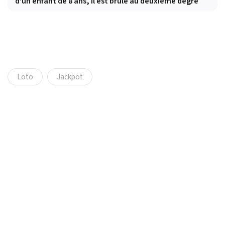
d'un enfant de 8 ans, il est brûlé au deuxième degré
Loto
Jackpot