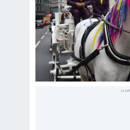
La suit