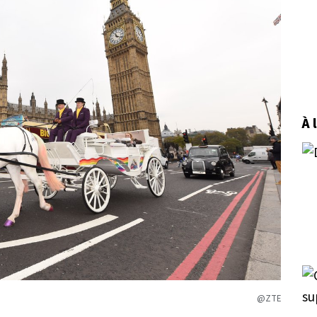
À 
@ZTE