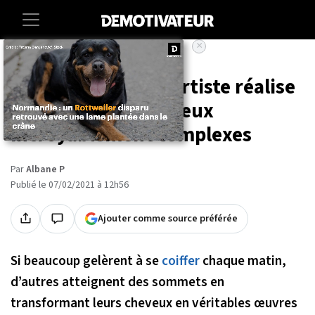
×
Accueil
Societe
Insolite
Cette coiffeuse et artiste réalise
des coupes de cheveux
incroyablement complexes
Par
Albane P
Publié le 07/02/2021 à 12h56
Ajouter comme source préférée
Si beaucoup gelèrent à se
coiffer
chaque matin,
d’autres atteignent des sommets en
transformant leurs cheveux en véritables œuvres