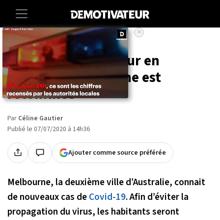
×
Accueil
Societe
Sante
Le Covid-19 de retour en
Australie, Melbourne est
reconfinée
Par
Céline Gautier
Publié le 07/07/2020 à 14h36
Ajouter comme source préférée
Melbourne, la deuxième ville d’Australie, connait
de nouveaux cas de
Covid-19
. Afin d’éviter la
propagation du virus, les habitants seront