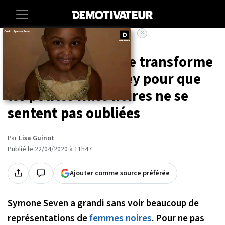
×
Accueil
Societe
Lifestyle
Une photographe se transforme
en princesses Disney pour que
les petites filles noires ne se
sentent pas oubliées
Par
Lisa Guinot
Publié le 22/04/2020 à 11h47
Ajouter comme source préférée
Symone Seven a grandi sans voir beaucoup de
représentations de
femmes noires
. Pour ne pas