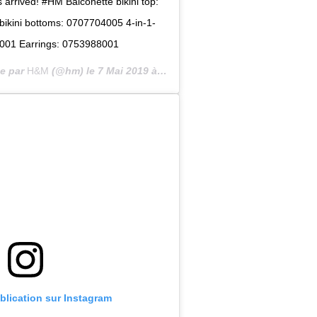
 arrived! #HM Balconette bikini top:
ikini bottoms: 0707704005 4-in-1-
4001 Earrings: 0753988001
ée par
H&M
(@hm) le
7 Mai 2019 à 12 :42 PDT
ublication sur Instagram