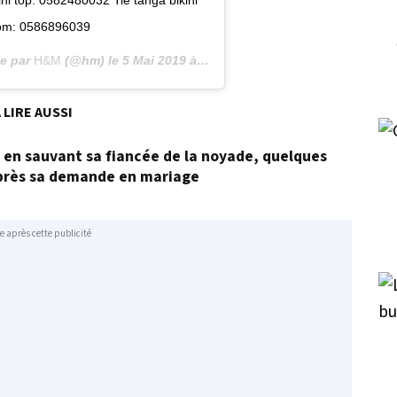
i top: 0582480032 Tie tanga bikini
om: 0586896039
ée par
H&M
(@hm) le
5 Mai 2019 à 4 :25 PDT
 LIRE AUSSI
t en sauvant sa fiancée de la noyade, quelques
près sa demande en mariage
e après cette publicité