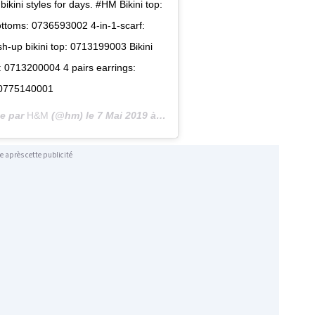
ikini styles for days. #HM Bikini top:
ttoms: 0736593002 4-in-1-scarf:
-up bikini top: 0713199003 Bikini
: 0713200004 4 pairs earrings:
0775140001
ée par
H&M
(@hm) le
7 Mai 2019 à 11 :33 PDT
e après cette publicité