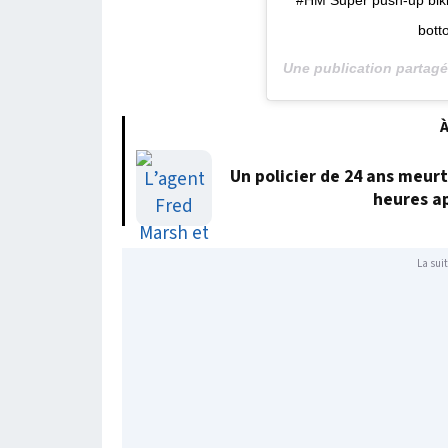
#HM Super push-up bikin
bott
Une publication partag
À
Un policier de 24 ans meur
heures a
La suit