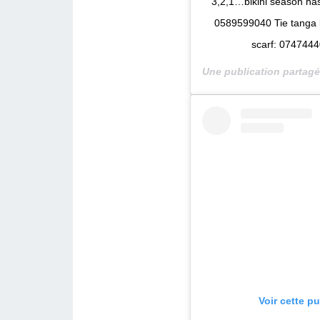
3,2,1…bikini season has
0589599040 Tie tanga b
scarf: 074744
Une publication partag
Voir cette p