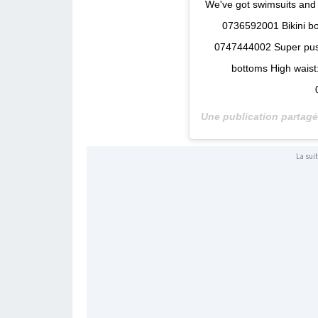
We've got swimsuits and b
0736592001 Bikini bo
0747444002 Super push
bottoms High waist
Une publication partag
La suit