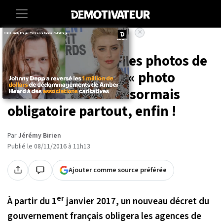
×
Accueil
Societe
Finie la triche, sur les photos de
mode ! La mention « photo
retouchée » sera désormais
obligatoire partout, enfin !
Par
Jérémy Birien
Publié le 08/11/2016 à 11h13
Ajouter comme source préférée
er
À partir du 1
janvier 2017, un nouveau décret du
gouvernement français obligera les agences de