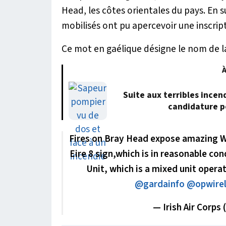
Head, les côtes orientales du pays. En su
mobilisés ont pu apercevoir une inscrip
Ce mot en gaélique désigne le nom de l
À
Suite aux terribles incen
candidature p
Fires on Bray Head expose amazing Wo
Eire 8 sign,which is in reasonable co
Unit, which is a mixed unit operat
@gardainfo
@opwire
— Irish Air Corps