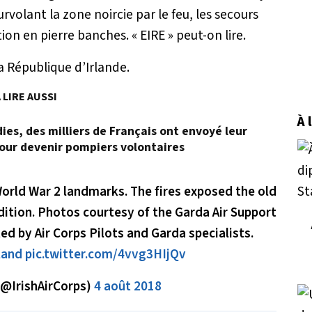
rvolant la zone noircie par le feu, les secours
tion en pierre banches.
« EIRE »
peut-on lire.
a République d’Irlande.
 LIRE AUSSI
À 
dies, des milliers de Français ont envoyé leur
our devenir pompiers volontaires
rld War 2 landmarks. The fires exposed the old
ndition. Photos courtesy of the Garda Air Support
ed by Air Corps Pilots and Garda specialists.
land
pic.twitter.com/4vvg3HIjQv
 (@IrishAirCorps)
4 août 2018