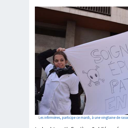
L
es infirmières, participe ce mardi, à une vingtaine de r