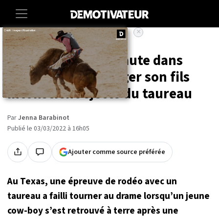
×
Accueil
Societe
En plein rodéo, il saute dans
l'arène pour protéger son fils
inconscient éjecté du taureau
Par
Jenna Barabinot
Publié le 03/03/2022 à 16h05
Ajouter comme source préférée
Au Texas, une épreuve de rodéo avec un
taureau a failli tourner au drame lorsqu’un jeune
cow-boy s’est retrouvé à terre après une