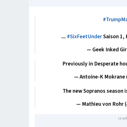
#TrumpMa
....
#SixFeetUnder
Saison 1,
— Geek Inked Gi
Previously in Desperate h
— Antoine-K Mokrane
The new Sopranos season i
— Mathieu von Rohr
La suit