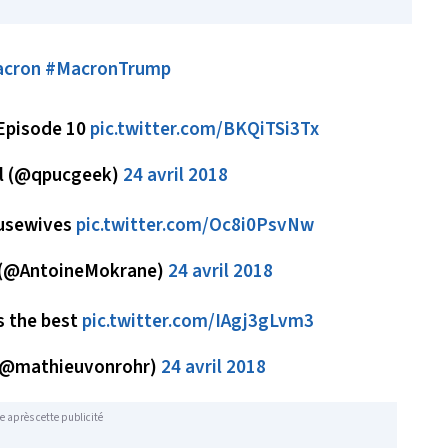
cron
#MacronTrump
 Episode 10
pic.twitter.com/BKQiTSi3Tx
rl (@qpucgeek)
24 avril 2018
ousewives
pic.twitter.com/Oc8i0PsvNw
 (@AntoineMokrane)
24 avril 2018
s the best
pic.twitter.com/IAgj3gLvm3
 (@mathieuvonrohr)
24 avril 2018
e après cette publicité