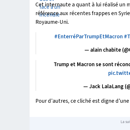
Cet internaute a quant à lui réalisé un
référence aux récentes frappes en Syrie
Royaume-Uni.
#EnterréParTrumpEtMacron
#T
— alain chabite (
Trump et Macron se sont réconc
pic.twit
— Jack LalaLang 
Pour d'autres, ce cliché est digne d'une 
La sui