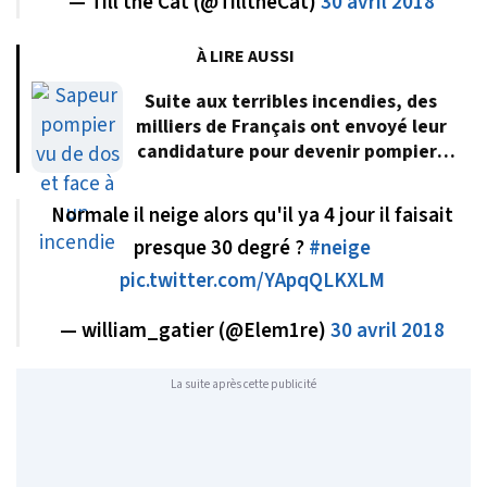
— Till the Cat (@TilltheCat)
30 avril 2018
À LIRE AUSSI
Suite aux terribles incendies, des
milliers de Français ont envoyé leur
candidature pour devenir pompiers
volontaires
Normale il neige alors qu'il ya 4 jour il faisait
presque 30 degré ?
#neige
pic.twitter.com/YApqQLKXLM
— william_gatier (@Elem1re)
30 avril 2018
La suite après cette publicité