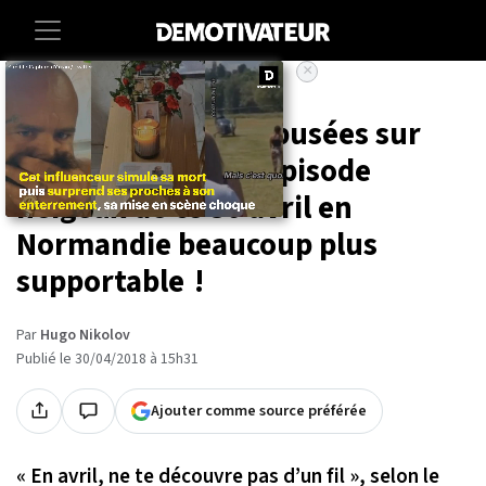
×
Accueil
Societe
Vos réactions désabusées sur
Twitter rendent l'épisode
neigeux de ce 30 avril en
Normandie beaucoup plus
supportable !
Par
Hugo Nikolov
Publié le 30/04/2018 à 15h31
Ajouter comme source préférée
« En avril, ne te découvre pas d’un fil »
, selon le