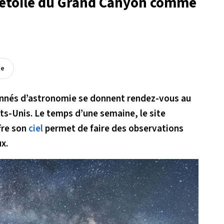
el étoilé du Grand Canyon comme
ée
onnés d’astronomie se donnent rendez-vous au
ts-Unis. Le temps d’une semaine, le site
fre son
ciel
permet de faire des observations
x.