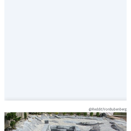
@Reddit/VonBubenberg