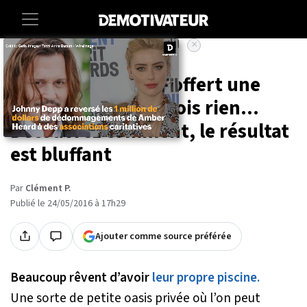
×
Accueil
Maison
Cette famille s'est offert une
piscine pour trois fois rien...
Découvrez comment, le résultat
est bluffant
Par
Clément P.
Publié le 24/05/2016 à 17h29
Ajouter comme source préférée
Beaucoup rêvent d’avoir
leur propre piscine.
Une sorte de petite oasis privée où l’on peut