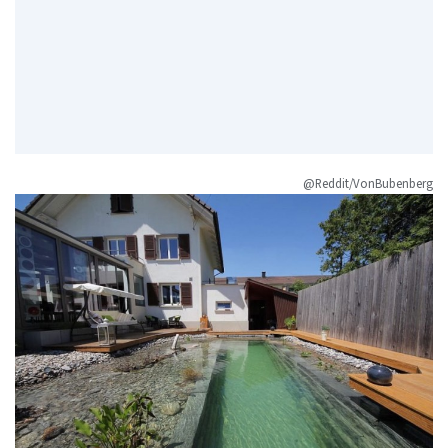
@Reddit/VonBubenberg