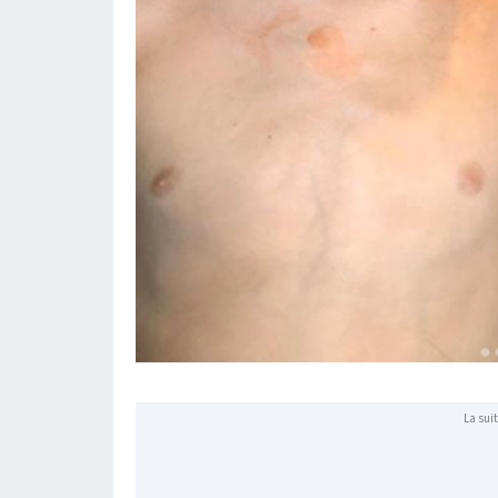
La suit