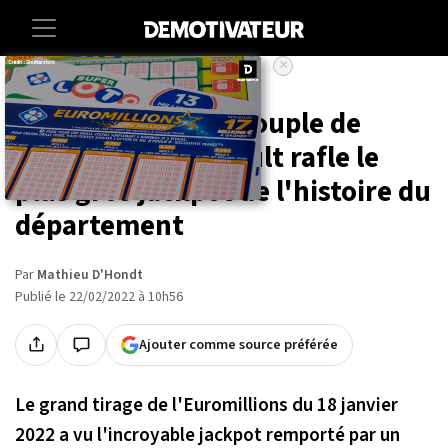
×
Accueil
Societe
Euromillions : un couple de
retraités de l'Hérault rafle le
plus gros jackpot de l'histoire du
département
Par
Mathieu D'Hondt
Publié le 22/02/2022 à 10h56
Ajouter comme source préférée
Le grand tirage de l'Euromillions du 18 janvier
2022 a vu l'incroyable jackpot remporté par un