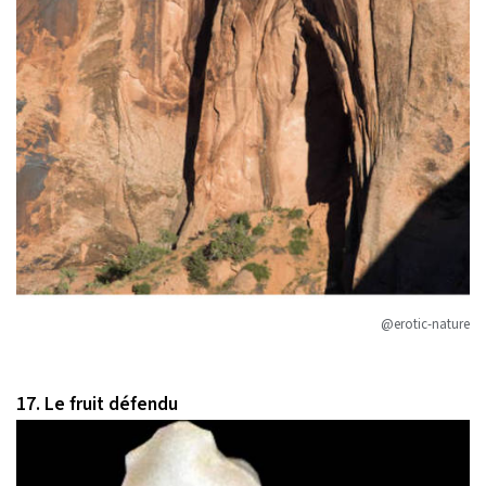
@erotic-nature
17. Le fruit défendu