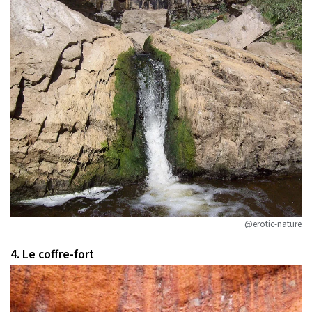
@erotic-nature
4. Le coffre-fort