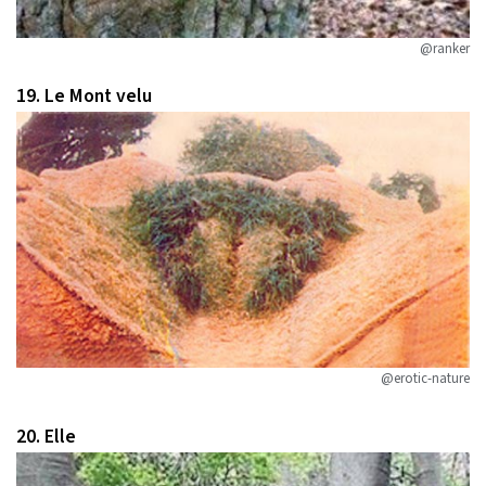
@ranker
19. Le Mont velu
@erotic-nature
20. Elle