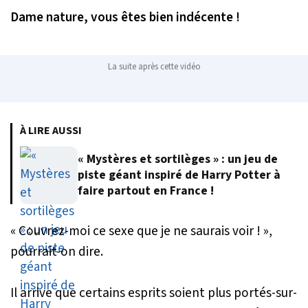
Dame nature, vous êtes bien indécente !
La suite après cette vidéo
À LIRE AUSSI
« Mystères et sortilèges » : un jeu de
piste géant inspiré de Harry Potter à
faire partout en France !
« Couvrez-moi ce sexe que je ne saurais voir ! »,
pourrait-on dire.
Il arrive que certains esprits soient plus portés-sur-