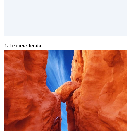
1. Le cœur fendu