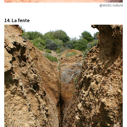
@erotic-nature
14. La fente