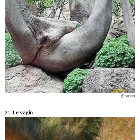
@ranker
21. Le vagin