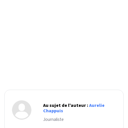
Au sujet de l'auteur :
Aurelie
Chappuis
Journaliste