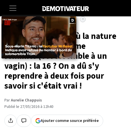
×
Accueil
21 photographies où la nature
dévoile sa plus intime
féminité (et ressemble à un
vagin) : la 16 ? On a dû s'y
reprendre à deux fois pour
savoir si c'était vrai !
Par
Aurelie Chappuis
Publié le 27/05/2016 à 12h40
Ajouter comme source préférée