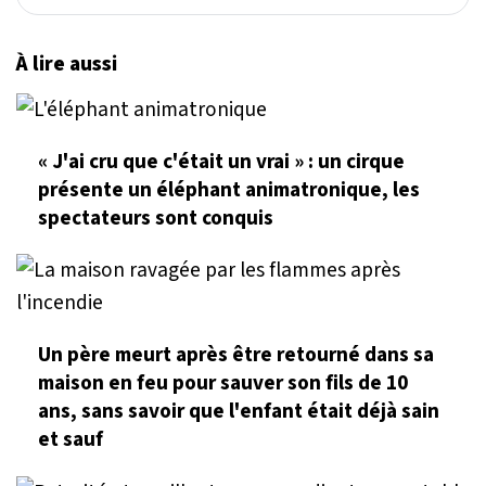
À lire aussi
« J'ai cru que c'était un vrai » : un cirque
présente un éléphant animatronique, les
spectateurs sont conquis
Un père meurt après être retourné dans sa
maison en feu pour sauver son fils de 10
ans, sans savoir que l'enfant était déjà sain
et sauf