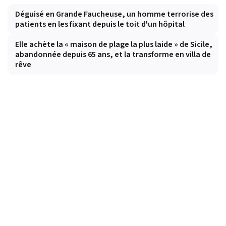
Déguisé en Grande Faucheuse, un homme terrorise des
patients en les fixant depuis le toit d'un hôpital
Elle achète la « maison de plage la plus laide » de Sicile,
abandonnée depuis 65 ans, et la transforme en villa de
rêve