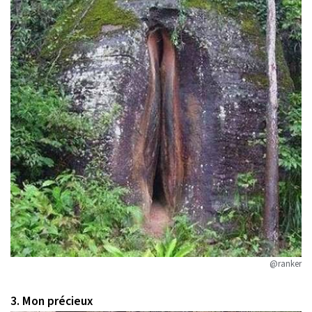
@ranker
3. Mon précieux