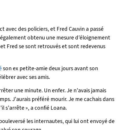
t avec des policiers, et Fred Cauvin a passé
l a également obtenu une mesure d'éloignement
a et Fred se sont retrouvés et sont redevenus
é
son ex petite-amie deux jours avant son
élébrer avec ses amis.
arrêter une minute. Un enfer. Je n'avais jamais
emps. J'aurais préféré mourir. Je me cachais dans
il s'arrête »
, a confié Loana.
uleversé les internautes, qui lui ont envoyé de
alué son courage.