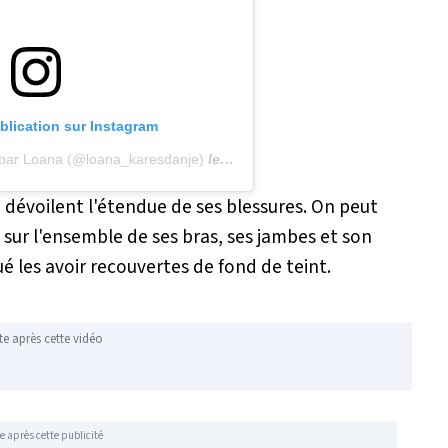
ublication sur Instagram
 par Loana (@loana_karesdanje)
le
17 Sept. 2020 à 4 :44 PDT
 dévoilent l'étendue de ses blessures. On peut
 sur l'ensemble de ses bras, ses jambes et son
ué les avoir recouvertes de fond de teint.
te après cette vidéo
e après cette publicité