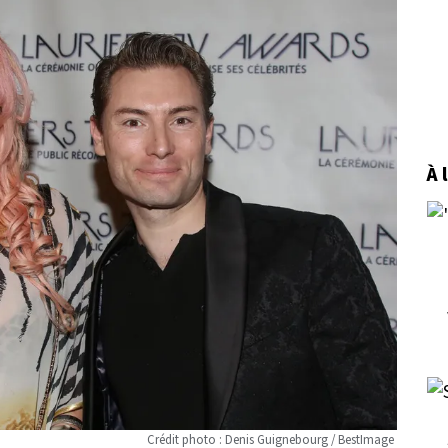
À 
Crédit photo : Denis Guignebourg / BestImage