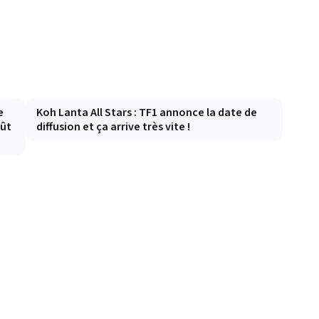
e
Koh Lanta All Stars : TF1 annonce la date de
oût
diffusion et ça arrive très vite !