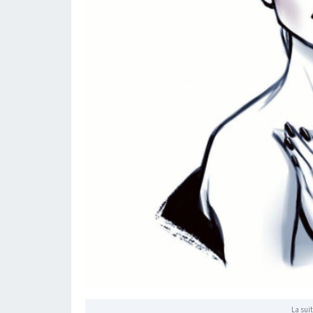
La suit