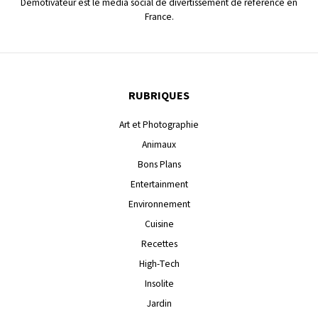
Demotivateur est le média social de divertissement de référence en
France.
RUBRIQUES
Art et Photographie
Animaux
Bons Plans
Entertainment
Environnement
Cuisine
Recettes
High-Tech
Insolite
Jardin