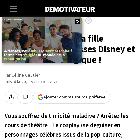
×
Accueil
Entertainment
Cinema
Elle photographie sa fille
déguisée en princesses Disney et
le résultat est magique !
Par
Céline Gautier
Publié le 28/02/2017 à 16h57
Ajouter comme source préférée
Vous souffrez de timidité maladive ? Arrêtez les
cours de théâtre ! Le cosplay (se déguiser en
personnages célèbres issus de la pop-culture,