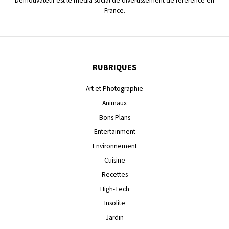
Demotivateur est le média social de divertissement de référence en
France.
RUBRIQUES
Art et Photographie
Animaux
Bons Plans
Entertainment
Environnement
Cuisine
Recettes
High-Tech
Insolite
Jardin