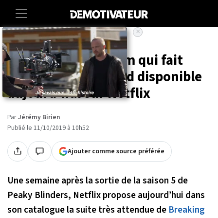
×
Accueil
Entertainment
Cinema
« El Camino », le film qui fait
suite à Breaking Bad disponible
aujourd'hui sur Netflix
Par
Jérémy Birien
Publié le 11/10/2019 à 10h52
Ajouter comme source préférée
Une semaine après la sortie de la saison 5 de
Peaky Blinders, Netflix propose aujourd’hui dans
son catalogue la suite très attendue de
Breaking