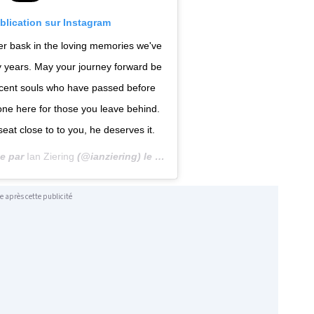
ublication sur Instagram
ver bask in the loving memories we've
ty years. May your journey forward be
icent souls who have passed before
done here for those you leave behind.
eat close to to you, he deserves it.
ée par
Ian Ziering
(@ianziering) le
4 Mars 2019 à 10 :31 PST
e après cette publicité