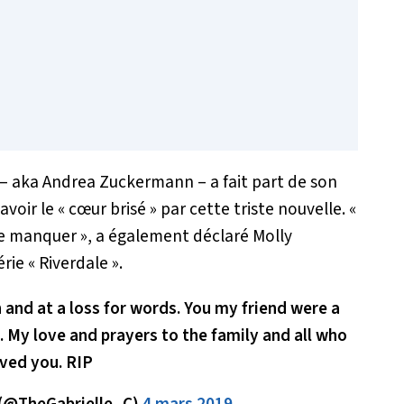
s – aka Andrea Zuckermann – a fait part de son
avoir le «
cœur bris
é » par cette triste nouvelle. «
me manquer
», a également déclaré Molly
rie « Riverdale ».
 and at a loss for words. You my friend were a
. My love and prayers to the family and all who
oved you. RIP