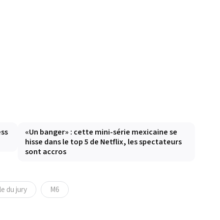
ess
«Un banger» : cette mini-série mexicaine se
hisse dans le top 5 de Netflix, les spectateurs
sont accros
le du jury
M6