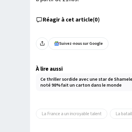
Réagir à cet article
(
0
)
Suivez-nous sur Google
À lire aussi
Ce thriller sordide avec une star de Shamel
noté 98% fait un carton dans le monde
La France a un incroyable talent
La batail