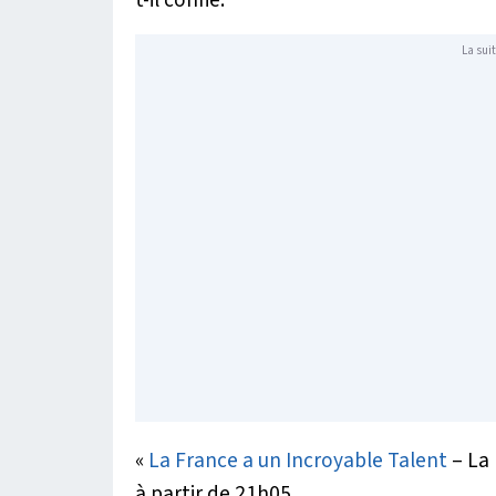
La suit
«
La France a un Incroyable Talent
– La 
à partir de 21h05.